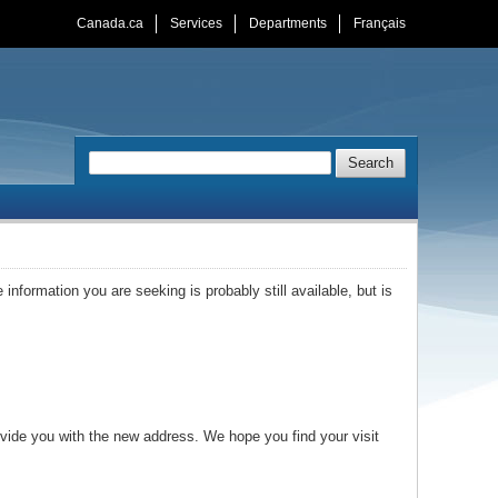
Canada.ca
Services
Departments
Français
Search
Search
ey)
 information you are seeking is probably still available, but is
rovide you with the new address. We hope you find your visit