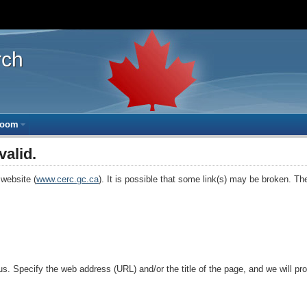
Skip
Skip
Skip
Basic
to
to
to
HTML
main
side
site
version
rch
content
navigation
information
 with the escape key)
 enter key and close with the escape key)
submenu with the enter key and close with the escape key)
Room
(open the submenu with the enter key and close with the escape k
valid.
website (
www.cerc.gc.ca
). It is possible that some link(s) may be broken. The
t us. Specify the web address (URL) and/or the title of the page, and we will p