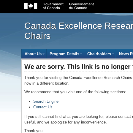
Government
of
Canada
navigation
Canada Excellence Resea
bar
Chairs
Site
About Us
(open the submenu with the enter key and close
Program Details
(open the submenu with the
Chairholders
(open the 
News 
menu
Breadcrumb
We are sorry. This link is no longer 
trail
Thank you for visiting the Canada Excellence Research Chairs 
now in a different location.
We recommend that you visit one of the following sections:
Search Engine
Contact Us
If you still cannot find what you are looking for, please contac
useful, and we apologize for any inconvenience.
Thank you.