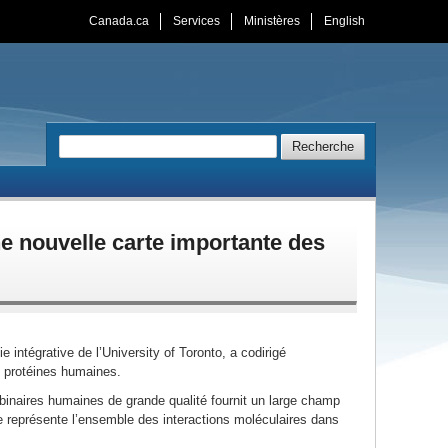
Canada.ca
Services
Ministères
English
Recherche
Recherche
)
 la touche d'échappement)
e et le fermer avec la touche d'échappement)
une nouvelle carte importante des
e intégrative de l’
University of Toronto
, a codirigé
es protéines humaines.
 binaires humaines de grande qualité fournit un large champ
e représente l’ensemble des interactions moléculaires dans