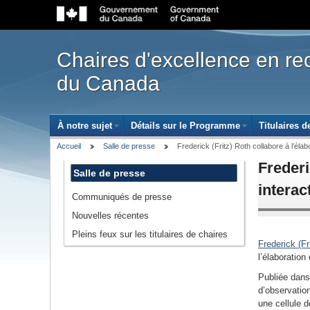
Government
of
Canada
navigation
Chaires d'excellence en r
bar
du Canada
Site
À notre sujet
(ouvrir le sous-menu avec la touche d'entrée
Détails sur le Programme
(ouvrir le sou
Titulaires d
menu
Breadcrumb
Accueil
Salle de presse
Frederick (Fritz) Roth collabore à l’éla
trail
Frederi
Salle de presse
intera
Communiqués de presse
Nouvelles récentes
Pleins feux sur les titulaires de chaires
Frederick (Fr
l’élaboration
Publiée dan
d’observatio
une cellule 