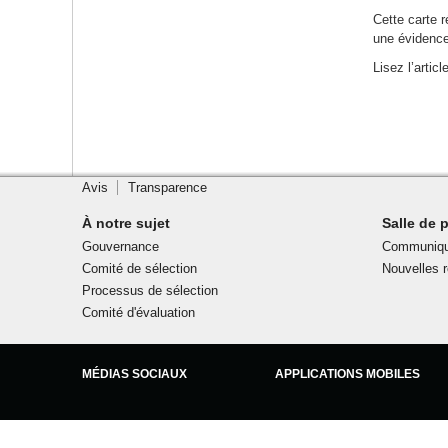
Cette carte r
une évidence
Lisez l’articl
Site
Footer
footer
Avis
Transparence
Contactez-
nous
À notre sujet
Salle de 
Gouvernance
Communiqu
Comité de sélection
Nouvelles 
Processus de sélection
Comité d'évaluation
Government
of
MÉDIAS SOCIAUX
APPLICATIONS MOBILES
Canada
footer