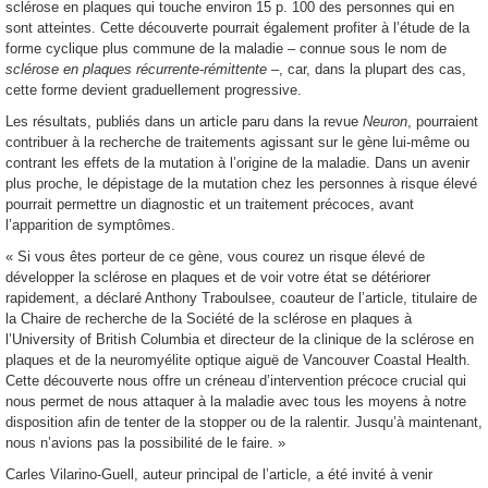
sclérose en plaques qui touche environ 15 p. 100 des personnes qui en
sont atteintes. Cette découverte pourrait également profiter à l’étude de la
forme cyclique plus commune de la maladie – connue sous le nom de
sclérose en plaques récurrente-rémittente
–, car, dans la plupart des cas,
cette forme devient graduellement progressive.
Les résultats, publiés dans un article paru dans la revue
Neuron
, pourraient
contribuer à la recherche de traitements agissant sur le gène lui-même ou
contrant les effets de la mutation à l’origine de la maladie. Dans un avenir
plus proche, le dépistage de la mutation chez les personnes à risque élevé
pourrait permettre un diagnostic et un traitement précoces, avant
l’apparition de symptômes.
« Si vous êtes porteur de ce gène, vous courez un risque élevé de
développer la sclérose en plaques et de voir votre état se détériorer
rapidement, a déclaré Anthony Traboulsee, coauteur de l’article, titulaire de
la Chaire de recherche de la Société de la sclérose en plaques à
l’
University of British Columbia
et directeur de la clinique de la sclérose en
plaques et de la neuromyélite optique aiguë de
Vancouver Coastal Health
.
Cette découverte nous offre un créneau d’intervention précoce crucial qui
nous permet de nous attaquer à la maladie avec tous les moyens à notre
disposition afin de tenter de la stopper ou de la ralentir. Jusqu’à maintenant,
nous n’avions pas la possibilité de le faire. »
Carles Vilarino-Guell, auteur principal de l’article, a été invité à venir