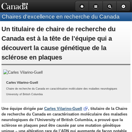
Government
Passer
Passer
Passer
Version
of
au
à
aux
HTML
Canada
Chaires d'excellence en recherche du Canada
contenu
la
informations
simplifiée
navigation
principal
navigation
sur
Un titulaire de chaire de recherche du
bar
le
site
Canada est à la tête de l’équipe qui a
découvert la cause génétique de la
sclérose en plaques
Carles Vilarino-Guell
Chaire de recherche du Canada en caractérisation moléculaire des maladies neurologiques
University of British Columbia
Une équipe dirigée par
Carles Vilarino-Guell
, titulaire de la Chaire
de recherche du Canada en caractérisation moléculaire des maladies
neurologiques de l’
University of British Columbia
, a prouvé que la
sclérose en plaques peut être causée par une mutation génétique
unique – une altération rare de l’ADN qui augmente de façon notable